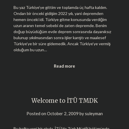
Bu yaz Türkiye’ye gittim ve toplamda üç hafta kaldım.
Ondan bir önceki gidişim 2022 yılı, yani depremden
hemen önceki idi. Türkiye gitme konusunda verdiğim
uzun aranın temel sebebi de zaten depremde. Benim
doğup büyüdüğüm evde deprem sonrasında dayanıksız
bulunup yıkılmasından sonra işler karıştı ve maalesef
Türkiye’ye bir süre gidemedik. Ancak Türkiye’ye vermiş
olduğum bu uzun…
Read more
Welcome to İTÜ TMDK
Posted on
October 2, 2009
by
suleyman
Bu hafta yeni bir okula, İTÜ’de Türk Müziği bölümünde