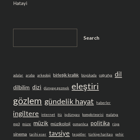
Hatayi
SEARCH
Search
dil
birleşik krallık
adalar
araba
arkeoloji
büyükada
coğrafya
eleştiri
dizi
dilbilim
dünyayı gezmek
gözlem
gündelik hayat
haberler
ingiltere
internet
itü
iş dünyası
komplo teorisi
malatya
müzik
politika
müzikoloji
mp3
müze
osmanlıca
rüya
tavsiye
sinema
tarihi eser
tespitler
türkiye haritası
şehir