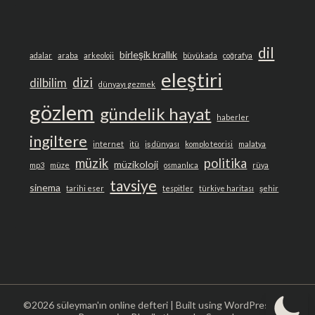
dil
birleşik krallık
adalar
araba
arkeoloji
büyükada
coğrafya
eleştiri
dizi
dilbilim
dünyayı gezmek
gözlem
gündelik hayat
haberler
ingiltere
internet
itü
iş dünyası
komplo teorisi
malatya
müzik
politika
müzikoloji
mp3
müze
osmanlıca
rüya
tavsiye
sinema
tarihi eser
tespitler
türkiye haritası
şehir
©2026 süleyman'ın online defteri
| Built using WordPress and