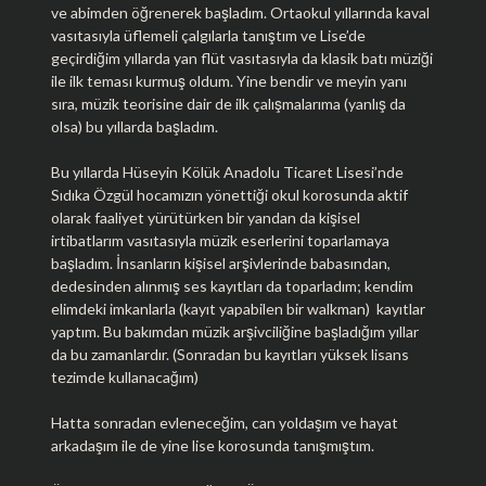
ve abimden öğrenerek başladım. Ortaokul yıllarında kaval
vasıtasıyla üflemeli çalgılarla tanıştım ve Lise’de
geçirdiğim yıllarda yan flüt vasıtasıyla da klasik batı müziği
ile ilk teması kurmuş oldum. Yine bendir ve meyin yanı
sıra, müzik teorisine dair de ilk çalışmalarıma (yanlış da
olsa) bu yıllarda başladım.
Bu yıllarda Hüseyin Kölük Anadolu Ticaret Lisesi’nde
Sıdıka Özgül hocamızın yönettiği okul korosunda aktif
olarak faaliyet yürütürken bir yandan da kişisel
irtibatlarım vasıtasıyla müzik eserlerini toparlamaya
başladım. İnsanların kişisel arşivlerinde babasından,
dedesinden alınmış ses kayıtları da toparladım; kendim
elimdeki imkanlarla (kayıt yapabilen bir walkman) kayıtlar
yaptım. Bu bakımdan müzik arşivciliğine başladığım yıllar
da bu zamanlardır. (Sonradan bu kayıtları yüksek lisans
tezimde kullanacağım)
Hatta sonradan evleneceğim, can yoldaşım ve hayat
arkadaşım ile de yine lise korosunda tanışmıştım.