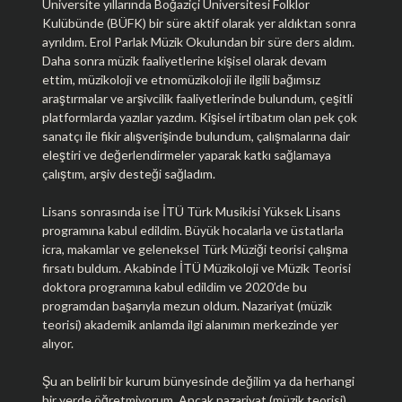
Üniversite yıllarında Boğaziçi Üniversitesi Folklor
Kulübünde (BÜFK) bir süre aktif olarak yer aldıktan sonra
ayrıldım. Erol Parlak Müzik Okulundan bir süre ders aldım.
Daha sonra müzik faaliyetlerine kişisel olarak devam
ettim, müzikoloji ve etnomüzikoloji ile ilgili bağımsız
araştırmalar ve arşivcilik faaliyetlerinde bulundum, çeşitli
platformlarda yazılar yazdım. Kişisel irtibatım olan pek çok
sanatçı ile fikir alışverişinde bulundum, çalışmalarına dair
eleştiri ve değerlendirmeler yaparak katkı sağlamaya
çalıştım, arşiv desteği sağladım.
Lisans sonrasında ise İTÜ Türk Musikisi Yüksek Lisans
programına kabul edildim. Büyük hocalarla ve üstatlarla
icra, makamlar ve geleneksel Türk Müziği teorisi çalışma
fırsatı buldum. Akabinde İTÜ Müzikoloji ve Müzik Teorisi
doktora programına kabul edildim ve 2020’de bu
programdan başarıyla mezun oldum. Nazariyat (müzik
teorisi) akademik anlamda ilgi alanımın merkezinde yer
alıyor.
Şu an belirli bir kurum bünyesinde değilim ya da herhangi
bir yerde öğretmiyorum. Ancak nazariyat (müzik teorisi)