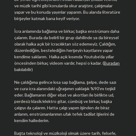
ve müzik tarihi gibi konularda okur araştırır, çalışmalar
yapar ve bu konuda yayınlar yaparım. Bu alanda literatüre
birşeyler katmak bana keyif veriyor.
İcra anlamında bağlama ve birkaç başka enstrümanı daha
çalarım. Burada da belirli bir grup dahilinde ya da bireysel
olarak halka açık bir icracılıktan söz edemeyiz. Çaldığım,
düzenlediğim, bestelediğim herşeyin kayıtlarını yapar
kendime saklarım. Halka açık kısımda Youtube’da yıllar
öncesinden birkaç videom vardır, hepsi o kadar. (
Buradan
bakılabilir)
Ne çaldığıma gelince kısa sap bağlama, şelpe, dede sazı
ve cura icra alanındaki uğraşımın yaklaşık %90’ını teşkil
eder. Bağlamanın diğer ebat ve akortları ile birlikte ud,
perdesiz klasik/elektro gitar, cümbüş ve birkaç başka
çalgıyı da çalarım. Hatta çalgı yapım işinden de biraz
anlarım, enstrümanlarımın ufak tefek tadilat işlerini de
kendim hallederim.
Başta teknoloji ve müzikoloji olmak üzere tarih, felsefe,