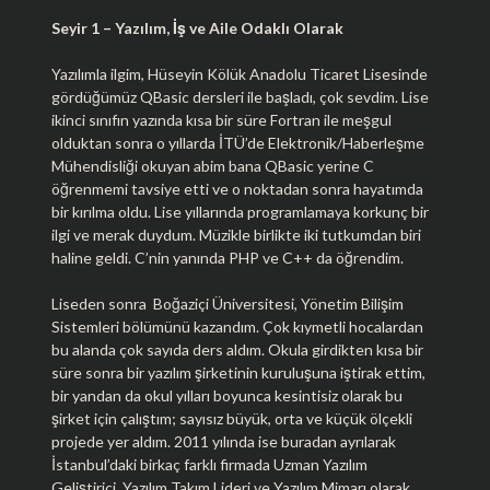
Seyir 1 – Yazılım, İş ve Aile Odaklı Olarak
Yazılımla ilgim, Hüseyin Kölük Anadolu Ticaret Lisesinde
gördüğümüz QBasic dersleri ile başladı, çok sevdim. Lise
ikinci sınıfın yazında kısa bir süre Fortran ile meşgul
olduktan sonra o yıllarda İTÜ’de Elektronik/Haberleşme
Mühendisliği okuyan abim bana QBasic yerine C
öğrenmemi tavsiye etti ve o noktadan sonra hayatımda
bir kırılma oldu. Lise yıllarında programlamaya korkunç bir
ilgi ve merak duydum. Müzikle birlikte iki tutkumdan biri
haline geldi. C’nin yanında PHP ve C++ da öğrendim.
Liseden sonra Boğaziçi Üniversitesi, Yönetim Bilişim
Sistemleri bölümünü kazandım. Çok kıymetli hocalardan
bu alanda çok sayıda ders aldım. Okula girdikten kısa bir
süre sonra bir yazılım şirketinin kuruluşuna iştirak ettim,
bir yandan da okul yılları boyunca kesintisiz olarak bu
şirket için çalıştım; sayısız büyük, orta ve küçük ölçekli
projede yer aldım. 2011 yılında ise buradan ayrılarak
İstanbul’daki birkaç farklı firmada Uzman Yazılım
Geliştirici, Yazılım Takım Lideri ve Yazılım Mimarı olarak