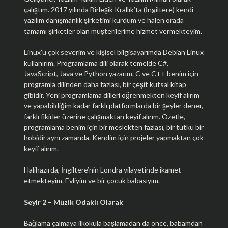
çalıştım. 2017 yılında Birleşik Krallık’ta (İngiltere) kendi
yazılım danışmanlık şirketimi kurdum ve halen orada
tamamı şirketler olan müşterilerime hizmet vermekteyim.
Linux’u çok severim ve kişisel bilgisayarımda Debian Linux
kullanırım. Programlama dili olarak temelde C#,
JavaScript, Java ve Python yazarım. C ve C++ benim için
programla dilinden daha fazlası, bir çeşit kutsal kitap
gibidir. Yeni programlama dilleri öğrenmekten keyif alırım
ve yapabildiğim kadar farklı platformlarda bir şeyler dener,
farklı fikirler üzerine çalışmaktan keyif alırım. Özetle,
programlama benim için bir meslekten fazlası, bir tutku bir
hobidir aynı zamanda. Kendim için projeler yapmaktan çok
keyif alırım.
Halihazırda, İngiltere’nin Londra vilayetinde ikamet
etmekteyim. Evliyim ve bir çocuk babasıyım.
Seyir 2 – Müzik Odaklı Olarak
Bağlama çalmaya ilkokula başlamadan da önce, babamdan