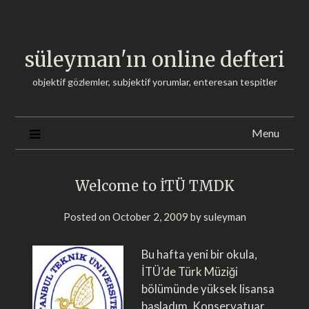
Skip
to
content
süleyman'ın online defteri
objektif gözlemler, subjektif yorumlar, enteresan tespitler
Menu
Welcome to İTÜ TMDK
Posted on
October 2, 2009
by
suleyman
Bu hafta yeni bir okula,
İTÜ’de Türk Müziği
bölümünde yüksek lisansa
başladım. Konservatuar