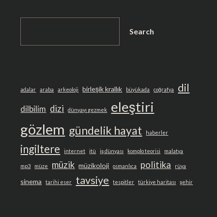
SEARCH
Search
dil
birleşik krallık
adalar
araba
arkeoloji
büyükada
coğrafya
eleştiri
dizi
dilbilim
dünyayı gezmek
gözlem
gündelik hayat
haberler
ingiltere
internet
itü
iş dünyası
komplo teorisi
malatya
müzik
politika
müzikoloji
mp3
müze
osmanlıca
rüya
tavsiye
sinema
tarihi eser
tespitler
türkiye haritası
şehir