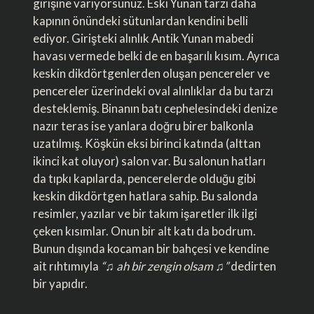
girişine varıyorsunuz. Eski Yunan tarzı daha
kapının önündeki sütunlardan kendini belli
ediyor. Girişteki alınlık Antik Yunan mabedi
havası vermede belki de en başarılı kısım. Ayrıca
keskin dikdörtgenlerden oluşan pencereler ve
pencereler üzerindeki oval alınlıklar da bu tarzı
desteklemiş. Binanın batı cephelesindeki denize
nazır teras ise yanlara doğru birer balkonla
uzatılmış. Köşkün eksi birinci katında (alttan
ikinci kat oluyor) salon var. Bu salonun hatları
da tıpkı kapılarda, pencerelerde olduğu gibi
keskin dikdörtgen hatlara sahip. Bu salonda
resimler, yazılar ve bir takım işaretler ilk ilgi
çeken kısımlar. Onun bir alt katı da bodrum.
Bunun dışında kocaman bir bahçesi ve kendine
ait rıhtımıyla
“♫ ah bir zengin olsam ♫”
dedirten
bir yapıdır.