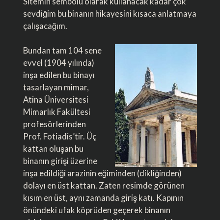
Sitemin sembolü olarak kullanacak kadar çok
sevdiğim bu binanın hikayesini kısaca anlatmaya
çalışacağım.
Bundan tam 104 sene
evvel (1904 yılında)
inşa edilen bu binayı
tasarlayan mimar,
Atina Üniversitesi
Mimarlık Fakültesi
profesörlerinden
Prof. Fotiadis’tir. Üç
kattan oluşan bu
binanın girişi üzerine
inşa edildiği arazinin eğiminden (dikliğinden)
dolayı en üst kattan. Zaten resimde görünen
kısım en üst, aynı zamanda giriş katı. Kapının
önündeki ufak köprüden geçerek binanın