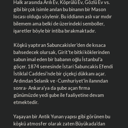
Halk arasında Arılı Ev, Köprülü Ev, Gözlü Ev vs.
gibi birçok isimle anılan bu binanın bir Mason
locası olduğu söylenir. Bu iddianın aslı var mıdır
bilemem ama belki de üzerindeki semboller,
işaretler böyle bir intiba bırakmaktadır.
Köşkü yaptıran Sabuncakisler’den de kısaca
bahsedecek olursak, Girit’te bitki köklerinden
sabun imal eden bir babanın oğlu İstanbul’a
göçer. 1874 senesinde İstari Sabuncakis Efendi
İstiklal Caddesi’nde bir çiçekçi dükkanı açar.
Ardından Selanik ve -Cumhuriyet’in ilanından
sonra- Ankara’ya da şube açan firma
günümüzde yedi şube ile faaliyetine devam
etmektedir.
Yaşayan bir Antik Yunan yapısı gibi görünen bu
köşkü atmosfer olarak zaten Büyükada’dan