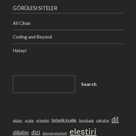
GÖRÜLESI SITELER
Ali Cihan
Coding and Beyond
Hatayi
SEARCH
Search
dil
birleşik krallık
adalar
araba
arkeoloji
büyükada
coğrafya
eleştiri
dizi
dilbilim
dünyayı gezmek