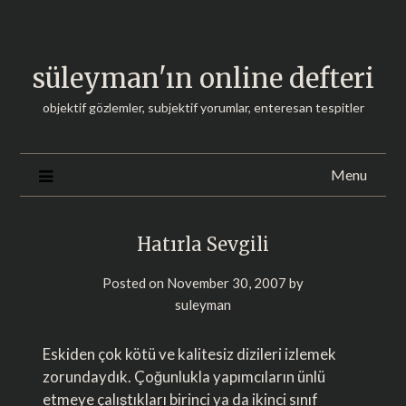
Skip
to
content
süleyman'ın online defteri
objektif gözlemler, subjektif yorumlar, enteresan tespitler
Menu
Hatırla Sevgili
Posted on
November 30, 2007
by
suleyman
Eskiden çok kötü ve kalitesiz dizileri izlemek
zorundaydık. Çoğunlukla yapımcıların ünlü
etmeye çalıştıkları birinci ya da ikinci sınıf