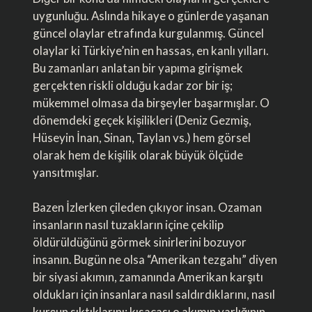
uygunluğu. Aslında hikaye o günlerde yaşanan
güncel olaylar etrafında kurgulanmış. Güncel
olaylar ki Türkiye’nin en hassas, en kanlı yılları.
Bu zamanları anlatan bir yapıma girişmek
gerçekten riskli olduğu kadar zor bir iş;
mükemmel olmasa da birşeyler başarmışlar. O
dönemdeki geçek kişilikleri (Deniz Gezmiş,
Hüseyin İnan, Sinan, Taylan vs.) hem görsel
olarak hem de kişilik olarak büyük ölçüde
yansıtmışlar.
Bazen İzlerken çileden çıkıyor insan. Ozaman
insanların nasıl tuzakların içine çekilip
öldürüldüğünü görmek sinirlerini bozuyor
insanın. Bugün ne olsa “Amerikan tezgahı” diyen
bir siyasi akımın, zamanında Amerikan karşıtı
oldukları için insanlara nasıl saldırdıklarını, nasıl
kurşun sıktıklarını; kısacası o akımın varlığının